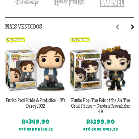
MAIS VENDIDOS
Previous
Next
Funko Pop! Pride & Prejudice – Mr
Funko Pop! The Folk of the Air The
F
Darcy 1972
Cruel Prince – Cardan Greenbriar
49
R$
349,90
R$
299,90
Até 6x de
R$
58,32
Até 6x de
R$
49,98