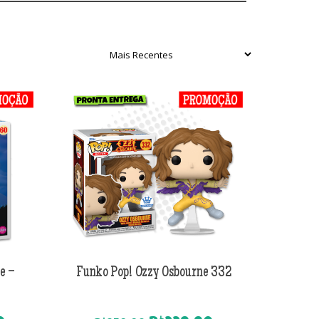
e –
Funko Pop! Ozzy Osbourne 332