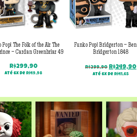
 Pop! The Folk of the Air The
Funko Pop! Bridgerton – Ben
rince – Cardan Greenbriar 49
Bridgerton 1848
R$
299,90
O
R$
249,90
R$
299,90
preço
Até 6x de
R$
49,98
Até 6x de
R$
41,65
original
era:
R$299,90