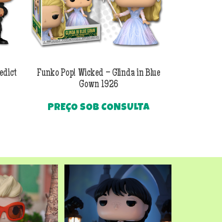
edict
Funko Pop! Wicked – Glinda in Blue
Funko Pop! Wi
Gown 1926
Al
PREÇO SOB CONSULTA
O
R$
249
preço
Até
atual
é:
.
R$249,90.