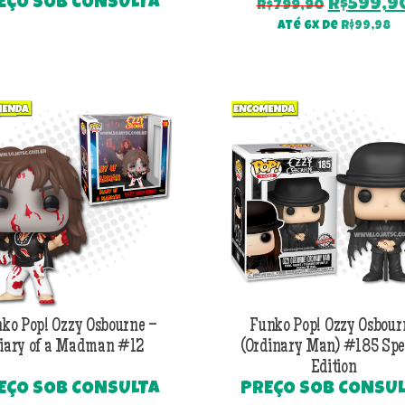
EÇO SOB CONSULTA
O
R$
599,9
R$
799,90
preço
Até 6x de
R$
99,98
origina
era:
R$799,9
ko Pop! Ozzy Osbourne –
Funko Pop! Ozzy Osbour
iary of a Madman #12
(Ordinary Man) #185 Spe
Edition
EÇO SOB CONSULTA
PREÇO SOB CONSU