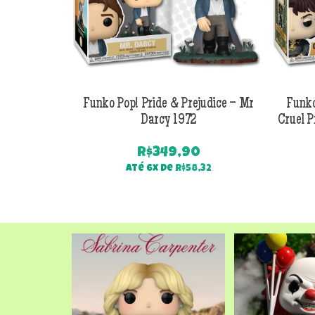
Funko Pop! Pride & Prejudice – Mr
Funko
Darcy 1972
Cruel P
R$
349,90
Até 6x de
R$
58,32