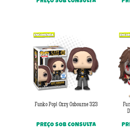
PREÇO SOB CONSULTA
PR
Funko Pop! Ozzy Osbourne 323
Fun
D
PREÇO SOB CONSULTA
PR