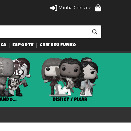
Minha Conta
ICA
ESPORTE
CRIE SEU FUNKO
ANDO...
Disney / Pixar
Har