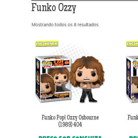
Funko Ozzy
Classificado
Mostrando todos os 8 resultados
por
mais
recente
Funko Pop! Ozzy Osbourne
Funk
(1989) 404