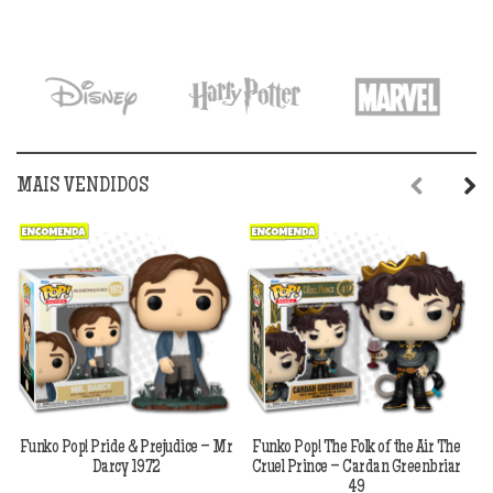
MAIS VENDIDOS
Previous
Next
Funko Pop! Pride & Prejudice – Mr
Funko Pop! The Folk of the Air The
F
Darcy 1972
Cruel Prince – Cardan Greenbriar
49