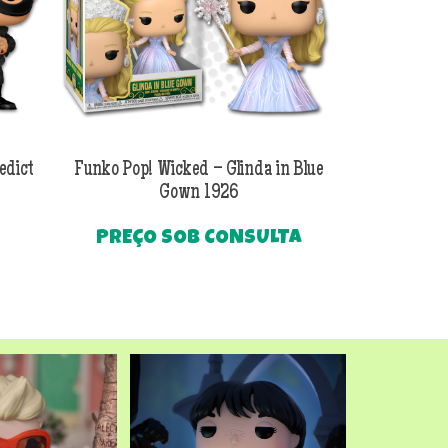
edict
Funko Pop! Wicked – Glinda in Blue
Funko Pop! Wi
Gown 1926
Al
PREÇO SOB CONSULTA
O
R$
249
preço
Até
atual
é:
.
R$249,90.