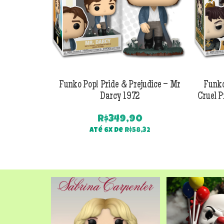
Funko Pop! Pride & Prejudice – Mr
Funko
Darcy 1972
Cruel P
R$
349,90
Até 6x de
R$
58,32