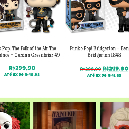
 Pop! The Folk of the Air The
Funko Pop! Bridgerton – Ben
rince – Cardan Greenbriar 49
Bridgerton 1848
R$
299,90
O
R$
249,90
R$
299,90
preço
Até 6x de
R$
49,98
Até 6x de
R$
41,65
original
era:
R$299,90