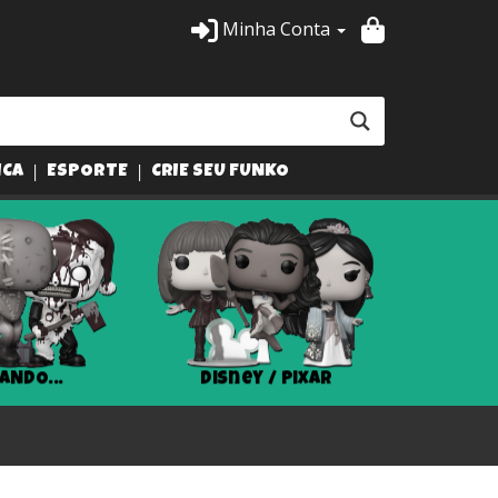
Minha Conta
ICA
ESPORTE
CRIE SEU FUNKO
ANDO...
Disney / Pixar
Har