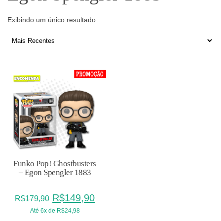
Exibindo um único resultado
Funko Pop! Ghostbusters
– Egon Spengler 1883
O
O
R$
149,90
R$
179,90
preço
preço
Até 6x de
R$
24,98
original
atual