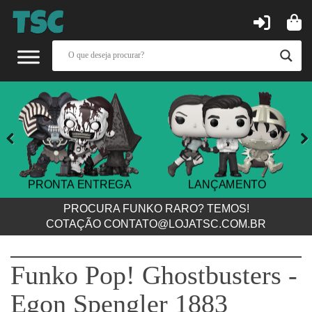
Previous
Next
PRONTA ENTREGA
LANÇAMENTO
PROCURA FUNKO RARO? TEMOS!
COTAÇÃO
CONTATO@LOJATSC.COM.BR
Funko Pop! Ghostbusters -
Egon Spengler 1883