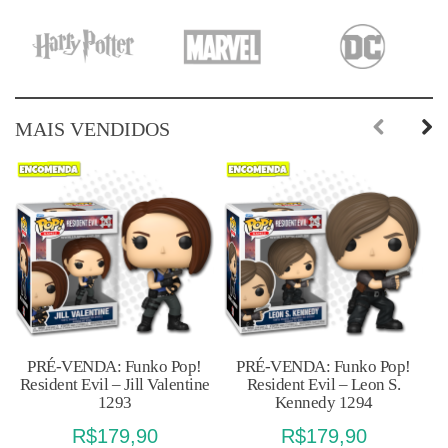
era:
é:
R$179,90.
R$149,90.
MAIS VENDIDOS
Previous
Next
PRÉ-VENDA: Funko Pop!
PRÉ-VENDA: Funko Pop!
Resident Evil – Jill Valentine
Resident Evil – Leon S.
1293
Kennedy 1294
R$
179,90
R$
179,90