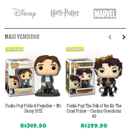
MAIS VENDIDOS
Previous
Next
Funko Pop! Pride & Prejudice – Mr
Funko Pop! The Folk of the Air The
F
Darcy 1972
Cruel Prince – Cardan Greenbriar
49
R$
349,90
R$
299,90