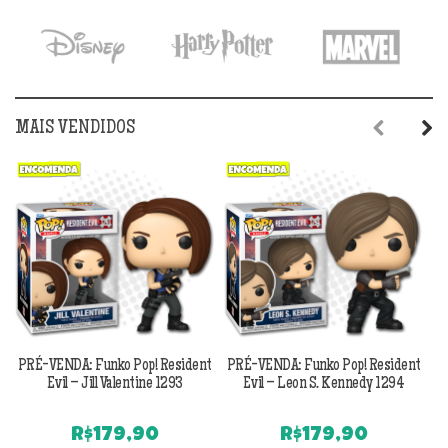
era:
é:
R$299,90.
R$269,90.
MAIS VENDIDOS
Previous
Next
PRÉ-VENDA: Funko Pop! Resident
PRÉ-VENDA: Funko Pop! Resident
Evil – Jill Valentine 1293
Evil – Leon S. Kennedy 1294
R$
179,90
R$
179,90