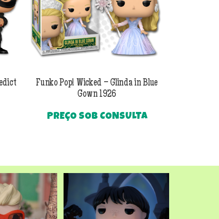
edict
Funko Pop! Wicked – Glinda in Blue
Funko Pop! Wi
Gown 1926
Al
PREÇO SOB CONSULTA
O
R$
249
preço
Até
atual
é:
.
R$249,90.