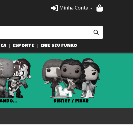
Minha Conta
ICA
ESPORTE
CRIE SEU FUNKO
ANDO...
Disney / Pixar
Har