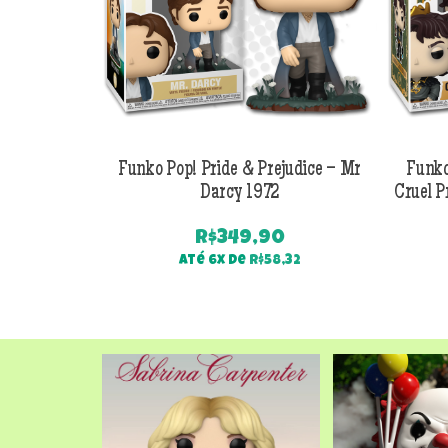
Funko Pop! Pride & Prejudice – Mr
Funko
Darcy 1972
Cruel P
R$
349,90
Até 6x de
R$
58,32