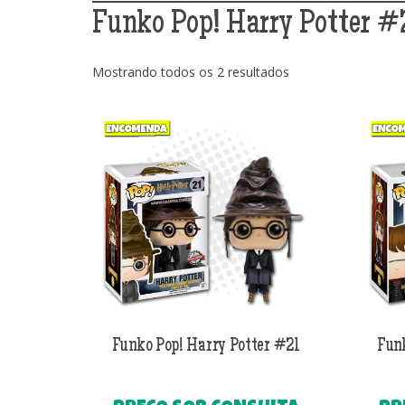
Funko Pop! Harry Potter #
Classificado
Mostrando todos os 2 resultados
por
mais
recente
Funko Pop! Harry Potter #21
Fun