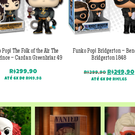
 Pop! The Folk of the Air The
Funko Pop! Bridgerton – Ben
rince – Cardan Greenbriar 49
Bridgerton 1848
R$
299,90
O
R$
249,90
R$
299,90
preço
Até 6x de
R$
49,98
Até 6x de
R$
41,65
original
era:
R$299,90