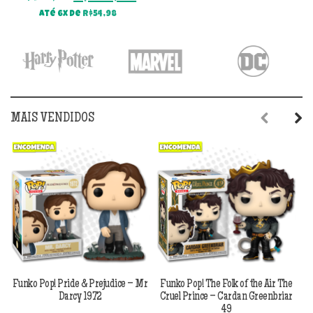
preço
preço
Até 6x de
R$
54,98
original
atual
era:
é:
R$499,90.
R$329,90.
MAIS VENDIDOS
Previous
Next
Funko Pop! Pride & Prejudice – Mr
Funko Pop! The Folk of the Air The
F
Darcy 1972
Cruel Prince – Cardan Greenbriar
49