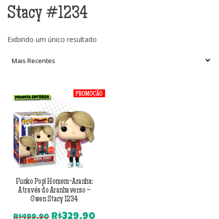
Stacy #1234
Exibindo um único resultado
Funko Pop! Homem-Aranha:
Através do Aranhaverso –
Gwen Stacy 1234
O
O
R$
329,90
R$
499,90