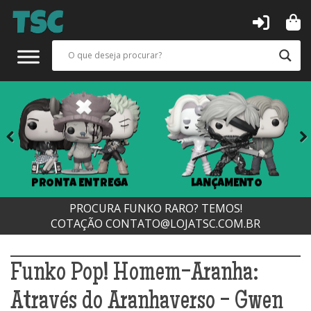
Previous
Next
PRONTA ENTREGA
LANÇAMENTO
PROCURA FUNKO RARO? TEMOS!
COTAÇÃO
CONTATO@LOJATSC.COM.BR
Funko Pop! Homem-Aranha:
Através do Aranhaverso - Gwen