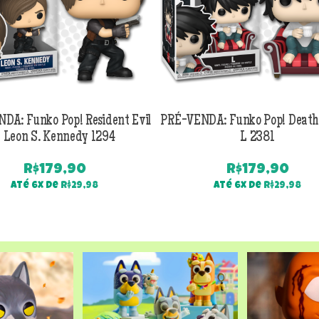
DA: Funko Pop! Resident Evil
PRÉ-VENDA: Funko Pop! Death
 Leon S. Kennedy 1294
L 2381
R$
179,90
R$
179,90
Até 6x de
R$
29,98
Até 6x de
R$
29,98