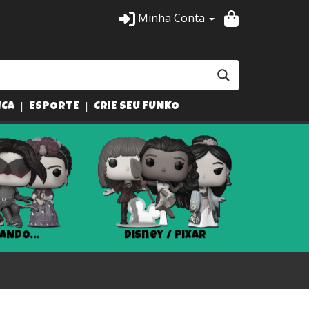
Minha Conta
ICA
ESPORTE
CRIE SEU FUNKO
ANDO...
Disney / Pixar
Har