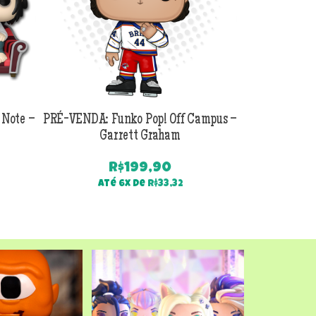
 Note –
PRÉ-VENDA: Funko Pop! Off Campus –
PRÉ-VENDA:
Garrett Graham
Jackson B
R$
199,90
Até 6x de
R$
33,32
Até