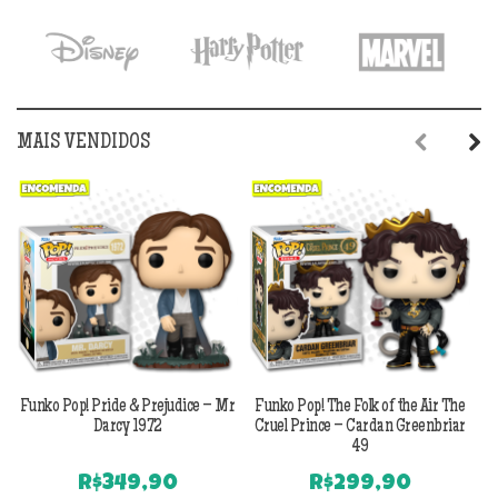
era:
é:
R$199,90.
R$179,90.
MAIS VENDIDOS
Previous
Next
Funko Pop! Pride & Prejudice – Mr
Funko Pop! The Folk of the Air The
F
Darcy 1972
Cruel Prince – Cardan Greenbriar
49
R$
349,90
R$
299,90