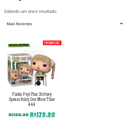
Exibindo um único resultado
Funko Pop! Plus: Britney
Spears Baby One More Time
444
O
O
R$
179,90
R$
199,90
preço
preço
original
atual