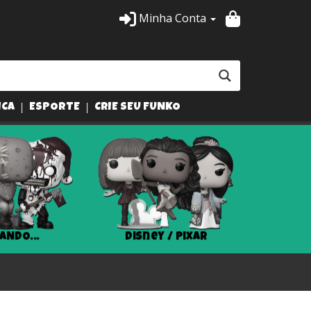
Minha Conta
ICA
ESPORTE
CRIE SEU FUNKO
ANDO...
Disney / Pixar
Har