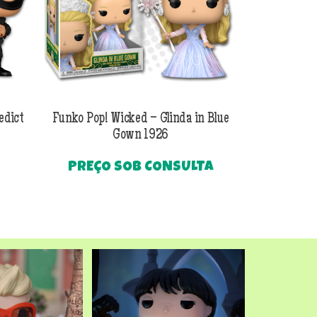
edict
Funko Pop! Wicked – Glinda in Blue
Funko Pop! Wi
Gown 1926
Al
PREÇO SOB CONSULTA
O
R$
249
preço
Até
atual
é:
.
R$249,90.