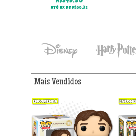
R$
349,90
Até 6x de
R$
58,32
Mais Vendidos