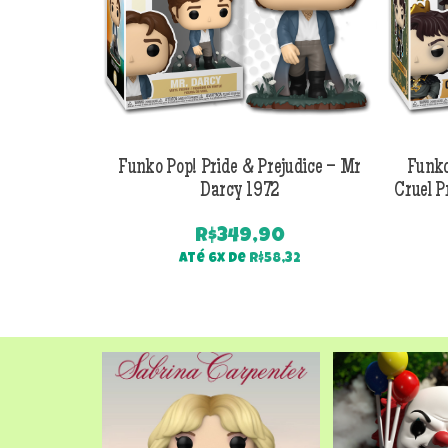
Funko Pop! Pride & Prejudice – Mr
Funko
Darcy 1972
Cruel P
R$
349,90
Até 6x de
R$
58,32