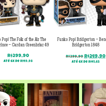
 Pop! The Folk of the Air The
Funko Pop! Bridgerton – Ben
rince – Cardan Greenbriar 49
Bridgerton 1848
R$
299,90
O
R$
249,90
R$
299,90
preço
Até 6x de
R$
49,98
Até 6x de
R$
41,65
original
era:
R$299,90