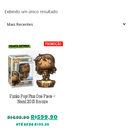
Exibindo um único resultado
Funko Pop! Plus One Piece –
Nami 2015 Bronze
O
O
R$
599,90
R$
699,90
preço
preço
Até 6x de
R$
99,98
original
atual