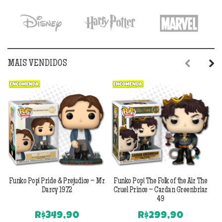
era:
é:
R$699,90.
R$599,90.
MAIS VENDIDOS
Previous
Next
Funko Pop! Pride & Prejudice – Mr
Funko Pop! The Folk of the Air The
F
Darcy 1972
Cruel Prince – Cardan Greenbriar
49
R$
349,90
R$
299,90