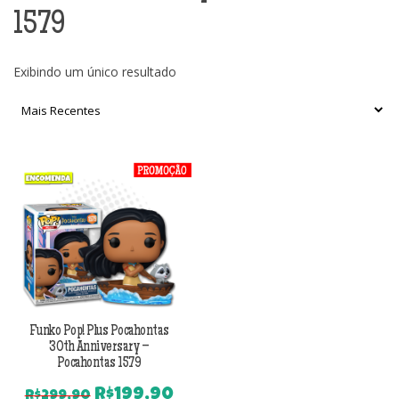
1579
Exibindo um único resultado
Funko Pop! Plus Pocahontas
30th Anniversary –
Pocahontas 1579
O
O
R$
199,90
R$
299,90