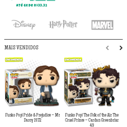
preço
preço
Até 6x de
R$
33,32
original
atual
era:
é:
R$299,90.
R$199,90.
MAIS VENDIDOS
Previous
Next
Funko Pop! Pride & Prejudice – Mr
Funko Pop! The Folk of the Air The
F
Darcy 1972
Cruel Prince – Cardan Greenbriar
49