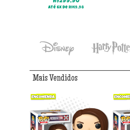
R$
299,90
Até 6x de
R$
49,98
Mais Vendidos