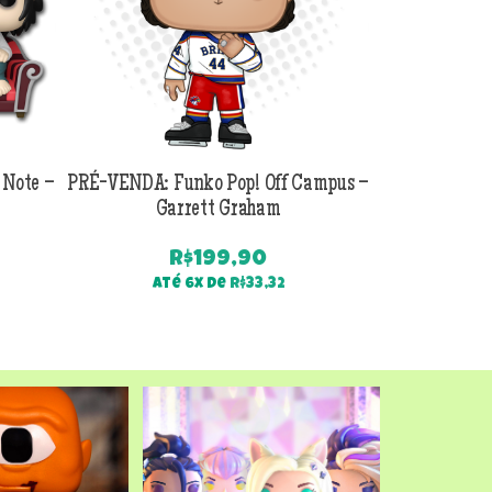
 Note –
PRÉ-VENDA: Funko Pop! Off Campus –
PRÉ-VENDA:
Garrett Graham
Jackson B
R$
199,90
Até 6x de
R$
33,32
Até