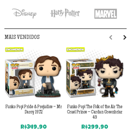
MAIS VENDIDOS
Previous
Next
Funko Pop! Pride & Prejudice – Mr
Funko Pop! The Folk of the Air The
F
Darcy 1972
Cruel Prince – Cardan Greenbriar
49
R$
349,90
R$
299,90