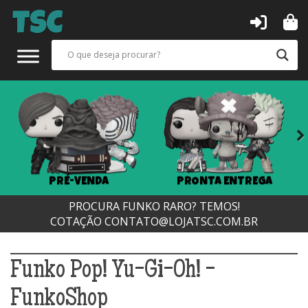
Next
PRÉ-VENDA
PRONTA ENTREGA
PROCURA FUNKO RARO? TEMOS!
COTAÇÃO
CONTATO@LOJATSC.COM.BR
Funko Pop! Yu-Gi-Oh! -
FunkoShop