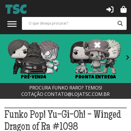
Next
PRÉ-VENDA
PRONTA ENTREGA
PROCURA FUNKO RARO? TEMOS!
COTAÇÃO
CONTATO@LOJATSC.COM.BR
Funko Pop! Yu-Gi-Oh! - Winged
Dragon of Ra #1098