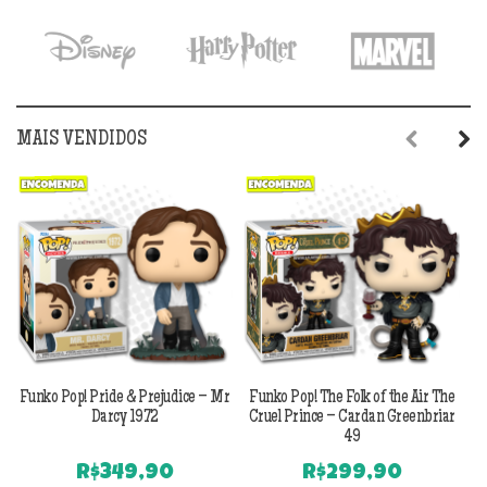
MAIS VENDIDOS
Previous
Next
Funko Pop! Pride & Prejudice – Mr
Funko Pop! The Folk of the Air The
F
Darcy 1972
Cruel Prince – Cardan Greenbriar
49
R$
349,90
R$
299,90