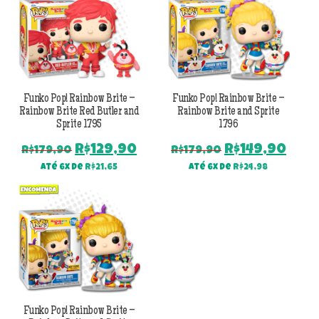
R$179,90.
R$129,90.
R$179,90.
R$12
Funko Pop! Rainbow Brite –
Funko Pop! Rainbow Brite –
Rainbow Brite Red Butler and
Rainbow Brite and Sprite
Sprite 1795
1796
O
O
O
O
R$
129,90
R$
149,90
R$
179,90
R$
179,90
preço
preço
preço
pre
Até 6x de
R$
21,65
Até 6x de
R$
24,98
original
atual
original
atu
era:
é:
era:
é:
R$179,90.
R$129,90.
R$179,90.
R$14
Funko Pop! Rainbow Brite –