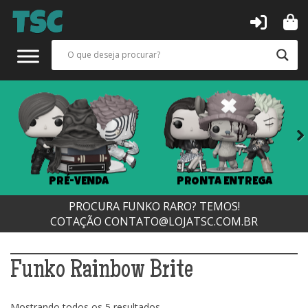
Next
PRÉ-VENDA
PRONTA ENTREGA
PROCURA FUNKO RARO? TEMOS!
COTAÇÃO
CONTATO@LOJATSC.COM.BR
Funko Rainbow Brite
Classificado
Mostrando todos os 5 resultados