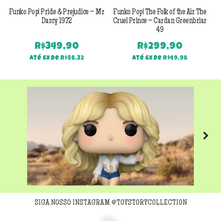
Funko Pop! Pride & Prejudice – Mr
Funko Pop! The Folk of the Air The
F
Darcy 1972
Cruel Prince – Cardan Greenbriar
49
R$
349,90
R$
299,90
Até 6x de
R$
58,32
Até 6x de
R$
49,98
Next
SIGA NOSSO INSTAGRAM @TOYSTORYCOLLECTION