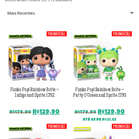
por
mais
recente
Funko Pop! Rainbow Brite –
Funko Pop! Rainbow Brite –
Indigo and Sprite 1792
Patty O’Green and Sprite 1793
O
O
O
O
R$
129,90
R$
129,90
R$
179,90
R$
179,90
preço
preço
preço
pre
Até 6x de
R$
21,65
original
atual
original
atu
era:
é:
era:
é: