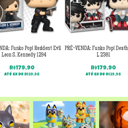
DA: Funko Pop! Resident Evil
PRÉ-VENDA: Funko Pop! Death
 Leon S. Kennedy 1294
L 2381
R$
179,90
R$
179,90
Até 6x de
R$
29,98
Até 6x de
R$
29,98