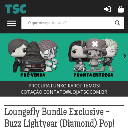
Next
PRÉ-VENDA
PRONTA ENTREGA
PROCURA FUNKO RARO? TEMOS!
COTAÇÃO
CONTATO@LOJATSC.COM.BR
Loungefly Bundle Exclusive -
Buzz Lightyear (Diamond) Pop!