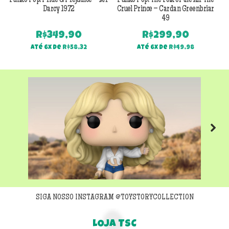
Funko Pop! Pride & Prejudice – Mr
Funko Pop! The Folk of the Air The
F
Darcy 1972
Cruel Prince – Cardan Greenbriar
49
R$
349,90
R$
299,90
Até 6x de
R$
58,32
Até 6x de
R$
49,98
Next
SIGA NOSSO INSTAGRAM @TOYSTORYCOLLECTION
LOJA TSC