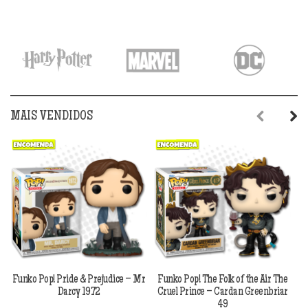
MAIS VENDIDOS
Previous
Next
Funko Pop! Pride & Prejudice – Mr
Funko Pop! The Folk of the Air The
F
Darcy 1972
Cruel Prince – Cardan Greenbriar
49