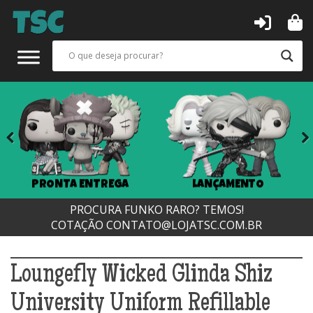
Previous
Next
PRONTA ENTREGA
LANÇAMENTO
PROCURA FUNKO RARO? TEMOS!
COTAÇÃO
CONTATO@LOJATSC.COM.BR
Loungefly Wicked Glinda Shiz
University Uniform Refillable