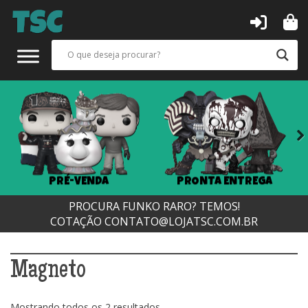
Next
PRÉ-VENDA
PRONTA ENTREGA
PROCURA FUNKO RARO? TEMOS!
COTAÇÃO
CONTATO@LOJATSC.COM.BR
Magneto
Classificado
Mostrando todos os 2 resultados