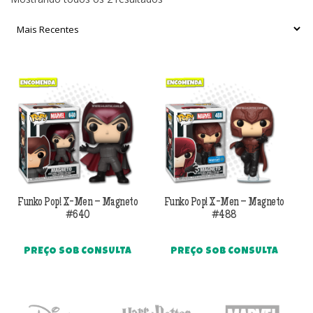
por
mais
recente
Funko Pop! X-Men – Magneto
Funko Pop! X-Men – Magneto
#640
#488
PREÇO SOB CONSULTA
PREÇO SOB CONSULTA