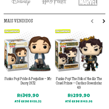
MAIS VENDIDOS
Previous
Next
Funko Pop! Pride & Prejudice – Mr
Funko Pop! The Folk of the Air The
F
Darcy 1972
Cruel Prince – Cardan Greenbriar
49
R$
349,90
R$
299,90
Até 6x de
R$
58,32
Até 6x de
R$
49,98