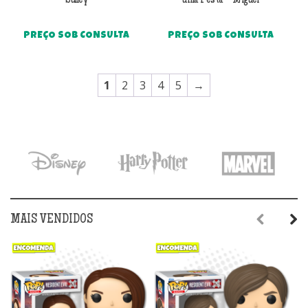
Sulley
uma Festa – Miguel
PREÇO SOB CONSULTA
PREÇO SOB CONSULTA
1
2
3
4
5
→
MAIS VENDIDOS
Previous
Next