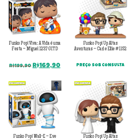
R$249,90.
R$16
Funko Pop! Viva: A Vida é uma
Funko Pop! Up Altas
Festa – Miguel 1237 GITD
Aventuras – Carl e Ellie #1152
O
O
R$
169,90
PREÇO SOB CONSULTA
R$
199,90
preço
preço
original
atual
era:
é:
R$199,90.
R$169,90.
Funko Pop! Wall-E – Eve
Funko Pop! Up Altas