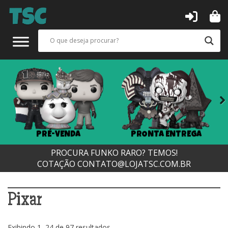
Next
PRÉ-VENDA
PRONTA ENTREGA
PROCURA FUNKO RARO? TEMOS!
COTAÇÃO
CONTATO@LOJATSC.COM.BR
Pixar
Classificado
Exibindo 1–24 de 97 resultados