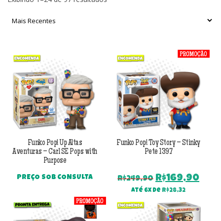
por
mais
recente
Funko Pop! Up Altas
Funko Pop! Toy Story – Stinky
Aventuras – Carl SE Pops with
Pete 1397
Purpose
O
O
R$
169,90
PREÇO SOB CONSULTA
R$
249,90
preço
pre
Até 6x de
R$
28,32
original
atu
era:
é: