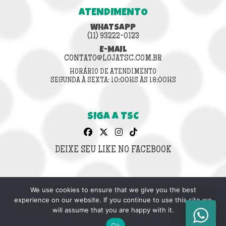
ATENDIMENTO
WHATSAPP
(11) 93222-0123
E-MAIL
CONTATO@LOJATSC.COM.BR
HORÁRIO DE ATENDIMENTO
SEGUNDA À SEXTA: 10:00HS ÀS 18:00HS
SIGA A TSC
DEIXE SEU LIKE NO FACEBOOK
We use cookies to ensure that we give you the best
CNPJ: 42.636.853/0001-64
experience on our website. If you continue to use this site we
© 2026 LOJA TSC.
will assume that you are happy with it.
TODOS OS DIREITOS RESERVADOS.
Ok