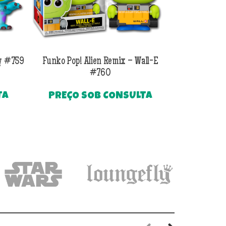
ey #759
Funko Pop! Alien Remix – Wall-E
Funko Pop! 
#760
TA
PREÇO SOB CONSULTA
PREÇO