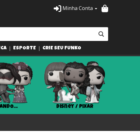
Minha Conta
ICA
ESPORTE
CRIE SEU FUNKO
ANDO...
Disney / Pixar
Har