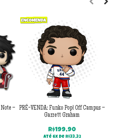
Previous
Next
 Note –
PRÉ-VENDA: Funko Pop! Off Campus –
PRÉ-VENDA:
Garrett Graham
Jackson B
R$
199,90
Até 6x de
R$
33,32
Até