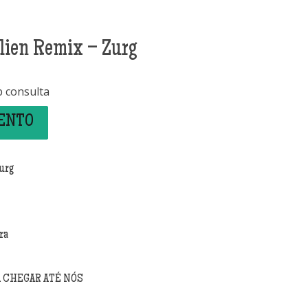
lien Remix – Zurg
b consulta
MENTO
urg
ra
A CHEGAR ATÉ NÓS