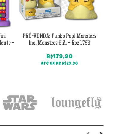
ini
PRÉ-VENDA: Funko Pop! Monsters
PRÉ-VENDA:
Mente –
Inc. Monstros S.A. – Roz 1793
Inc. Monstros
R$
179,90
Até 6x de
R$
29,98
Até