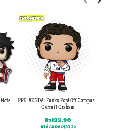
Previous
Next
 Note –
PRÉ-VENDA: Funko Pop! Off Campus –
PRÉ-VENDA:
Garrett Graham
Jackson B
R$
199,90
Até 6x de
R$
33,32
Até