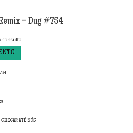
 Remix – Dug #754
b consulta
MENTO
#754
ra
A CHEGAR ATÉ NÓS