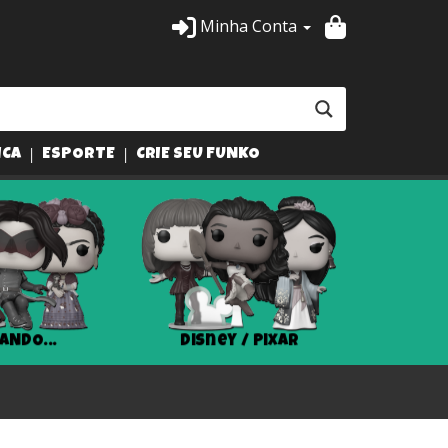
Minha Conta
ICA
ESPORTE
CRIE SEU FUNKO
ANDO...
Disney / Pixar
Har