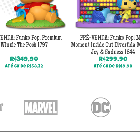
ENDA: Funko Pop! Premium
PRÉ-VENDA: Funko Pop! M
Winnie The Pooh 1797
Moment Inside Out Divertida 
Joy & Sadness 1844
R$
349,90
R$
299,90
Até 6x de
R$
58,32
Até 6x de
R$
49,98