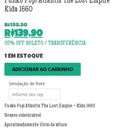
Funko Pop! Atlantis The Lost Empire –
Kida 1660
R$
199,90
O
R$
139,90
preço
O
original
preço
era:
atual
1 EM ESTOQUE
R$199,90.
é:
Funko
ADICIONAR AO CARRINHO
R$139,90.
Pop!
Atlantis
Simulação de frete
The
Lost
Empire
-
Funko Pop! Atlantis The Lost Empire – Kida 1660
Kida
Boneco colecionável
1660
quantidade
Aproximadamente 10cm de altura