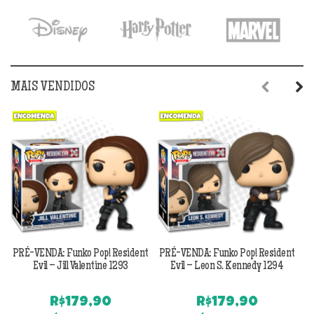
era:
é:
era:
é:
R$199,90.
R$139,90.
R$199,90.
R$1
MAIS VENDIDOS
Previous
Next
PRÉ-VENDA: Funko Pop! Resident
PRÉ-VENDA: Funko Pop! Resident
Evil – Jill Valentine 1293
Evil – Leon S. Kennedy 1294
R$
179,90
R$
179,90