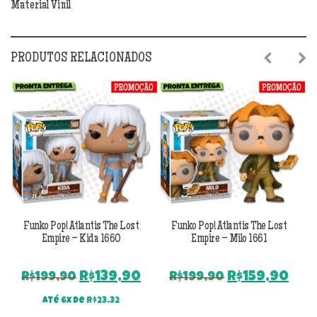
Material Vinil
PRODUTOS RELACIONADOS
Previous
Next
Funko Pop! Atlantis The Lost
Funko Pop! Atlantis The Lost
Empire – Kida 1660
Empire – Milo 1661
O
O
O
O
R$
139,90
R$
159,90
R$
199,90
R$
199,90
preço
preço
preço
pre
Até 6x de
R$
23,32
original
atual
original
atu