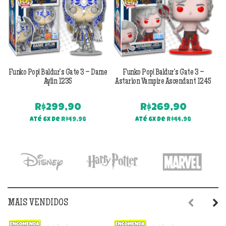
Funko Pop! Baldur’s Gate 3 – Dame
Funko Pop! Baldur’s Gate 3 –
Aylin 1235
Astarion Vampire Ascendant 1245
R$
299,90
R$
269,90
Até 6x de
R$
49,98
Até 6x de
R$
44,98
MAIS VENDIDOS
Previous
Next