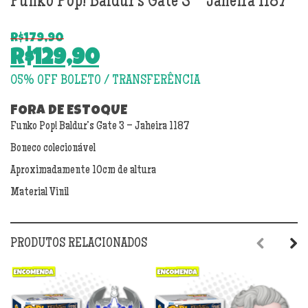
Funko Pop! Baldur’s Gate 3 – Jaheira 1187
R$
179,90
O
R$
129,90
preço
O
original
preço
era:
atual
FORA DE ESTOQUE
R$179,90.
Funko Pop! Baldur’s Gate 3 – Jaheira 1187
é:
R$129,90.
Boneco colecionável
Aproximadamente 10cm de altura
Material Vinil
PRODUTOS RELACIONADOS
Previous
Next