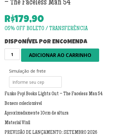
– The Faceless Man 54
R$
179,90
DISPONÍVEL POR ENCOMENDA
PRÉ-
ADICIONAR AO CARRINHO
VENDA:
Funko
Pop!
Simulação de frete
Books
Lights
Out
Funko Pop! Books Lights Out – The Faceless Man 54
-
Boneco colecionável
The
Faceless
Aproximadamente 10cm de altura
Man
Material Vinil
54
quantidade
PREVISÃO DE LANÇAMENTO: SETEMBRO 2026