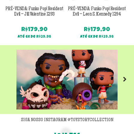
PRÉ-VENDA: Funko Pop! Resident
PRÉ-VENDA: Funko Pop! Resident
Evil – Jill Valentine 1293
Evil – Leon S. Kennedy 1294
R$
179,90
R$
179,90
Até 6x de
R$
29,98
Até 6x de
R$
29,98
Next
SIGA NOSSO INSTAGRAM @TOYSTORYCOLLECTION