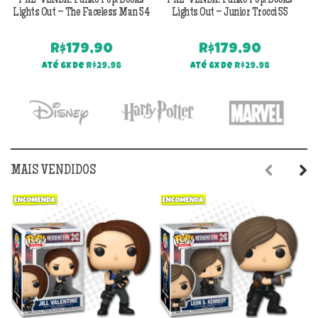
PRÉ-VENDA: Funko Pop! Books
PRÉ-VENDA: Funko Pop! Books
Lights Out – The Faceless Man 54
Lights Out – Junior Trocci 55
R$
179,90
R$
179,90
Até 6x de
R$
29,98
Até 6x de
R$
29,98
MAIS VENDIDOS
Previous
Next