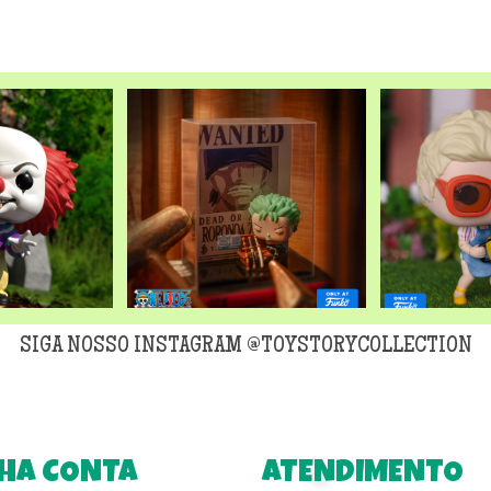
original
era:
R$299,90
SIGA NOSSO INSTAGRAM @TOYSTORYCOLLECTION
HA CONTA
ATENDIMENTO