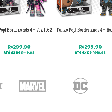
op! Borderlands 4 – Vex 1162
Funko Pop! Borderlands 4 – Ra
R$
299,90
R$
299,90
Até 6x de
R$
49,98
Até 6x de
R$
49,98