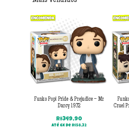
Mais Vendidos
Funko Pop! Pride & Prejudice – Mr
Funko
Darcy 1972
Cruel P
R$
349,90
Até 6x de
R$
58,32