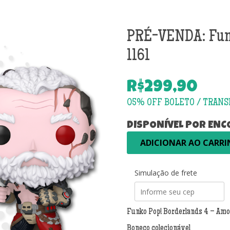
PRÉ-VENDA: Funk
1161
R$
299,90
DISPONÍVEL POR EN
PRÉ-
ADICIONAR AO CARR
VENDA:
Funko
Pop!
Simulação de frete
Borderlands
4
-
Funko Pop! Borderlands 4 – Amo
Amon
1161
Boneco colecionável