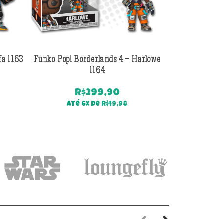
fa 1163
Funko Pop! Borderlands 4 – Harlowe
Funko Pop! B
1164
R$
299,90
Até 6x de
R$
49,98
Até