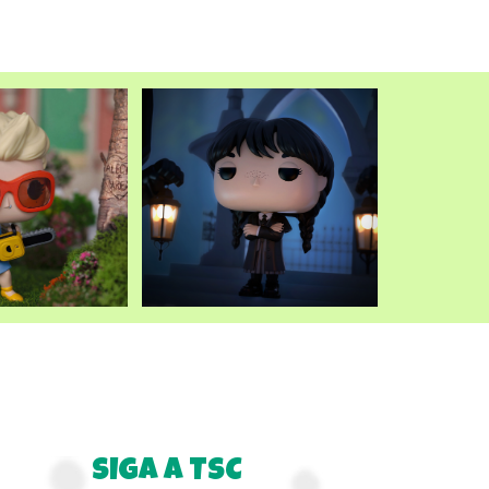
atual
é:
.
R$249,90.
SIGA A TSC