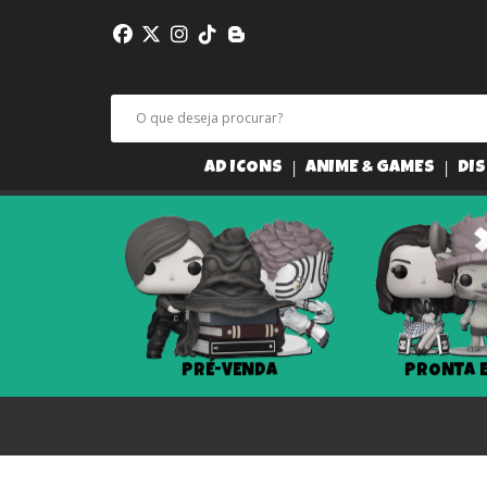
AD ICONS
ANIME & GAMES
DIS
ENDA
PRONTA ENTREGA
LANÇ