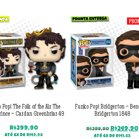
 Pop! The Folk of the Air The
Funko Pop! Bridgerton – Ben
rince – Cardan Greenbriar 49
Bridgerton 1848
R$
299,90
O
R$
249,90
R$
299,90
preço
Até 6x de
R$
49,98
Até 6x de
R$
41,65