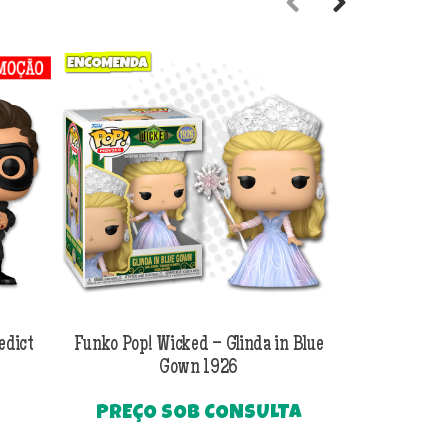
Previous
Next
edict
Funko Pop! Wicked – Glinda in Blue
Funko Pop! Wi
Gown 1926
Al
PREÇO SOB CONSULTA
O
R$
249
preço
Até