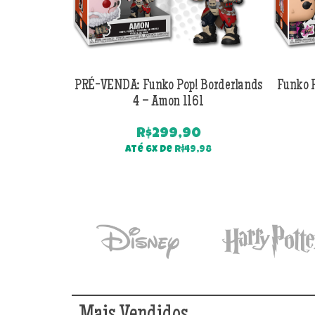
PRÉ-VENDA: Funko Pop! Borderlands
Funko P
4 – Amon 1161
R$
299,90
Até 6x de
R$
49,98