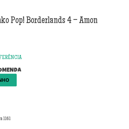
o Pop! Borderlands 4 – Amon
COMENDA
INHO
n 1161