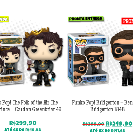
 Pop! The Folk of the Air The
Funko Pop! Bridgerton – Ben
rince – Cardan Greenbriar 49
Bridgerton 1848
R$
299,90
O
R$
249,90
R$
299,90
preço
Até 6x de
R$
49,98
Até 6x de
R$
41,65