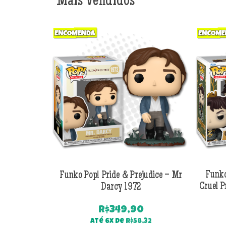
Mais Vendidos
Funko Pop! Pride & Prejudice – Mr
Funko
Darcy 1972
Cruel P
R$
349,90
Até 6x de
R$
58,32