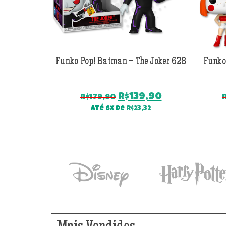
Funko Pop! Batman – The Joker 628
Funko
O
O
R$
139,90
R$
179,90
preço
preço
Até 6x de
R$
23,32
original
atual
era:
é:
R$179,90.
R$139,90.