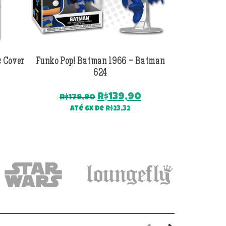
 Cover
Funko Pop! Batman 1966 – Batman
Funko Pop! 
624
O
O
R$
139,90
R$
179,90
R$
179
preço
preço
Até 6x de
R$
23,32
Até
original
atual
era:
é:
R$179,90.
R$139,90.