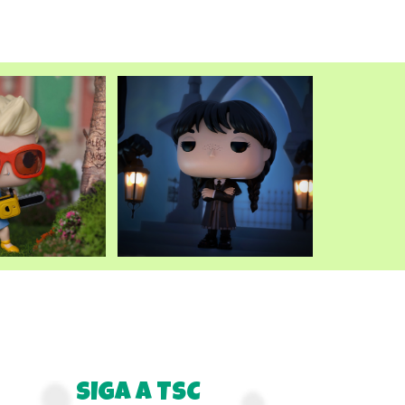
atual
é:
.
R$249,90.
SIGA A TSC