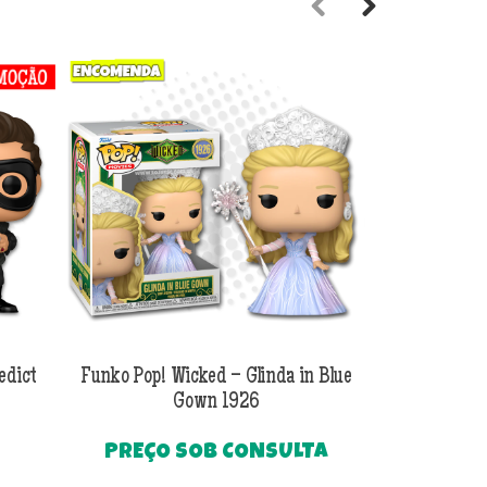
Previous
Next
edict
Funko Pop! Wicked – Glinda in Blue
Funko Pop! Wi
Gown 1926
Al
PREÇO SOB CONSULTA
O
R$
249
preço
Até