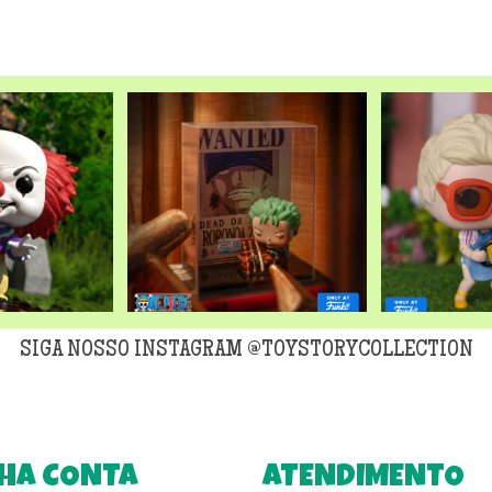
original
era:
R$299,90
SIGA NOSSO INSTAGRAM @TOYSTORYCOLLECTION
HA CONTA
ATENDIMENTO