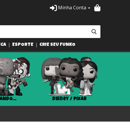
Minha Conta
ICA
ESPORTE
CRIE SEU FUNKO
ANDO...
Disney / Pixar
Har