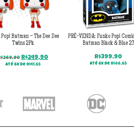
 Pop! Batman – The Dee Dee
PRÉ-VENDA: Funko Pop! Comic
Twins 2Pk
Batman Black & Blue 27
R$
399,90
O
O
R$
249,90
R$
269,90
preço
preço
Até 6x de
R$
66,65
Até 6x de
R$
41,65
original
atual
era:
é:
R$269,90.
R$249,90.