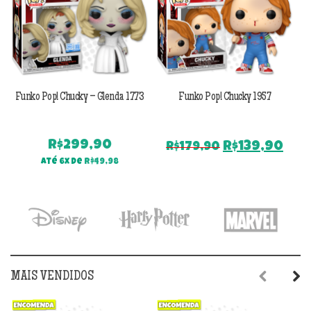
Funko Pop! Chucky – Glenda 1773
Funko Pop! Chucky 1957
F
R$
299,90
O
O
R$
139,90
R$
179,90
preço
pre
Até 6x de
R$
49,98
original
atu
era:
é:
R$179,90.
R$1
MAIS VENDIDOS
Previous
Next