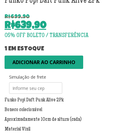
Funko Pop! Daft Punk Alive 2Pk
R$
699,90
O
R$
639,90
preço
O
original
preço
era:
atual
1 EM ESTOQUE
R$699,90.
é:
Funko
ADICIONAR AO CARRINHO
R$639,90.
Pop!
Daft
Simulação de frete
Punk
Alive
2Pk
quantidade
Funko Pop! Daft Punk Alive 2Pk
Boneco colecionável
Aproximadamente 10cm de altura (cada)
Material Vinil