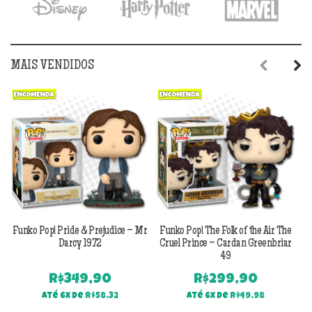
R$699,90.
R$6
MAIS VENDIDOS
Previous
Next
Funko Pop! Pride & Prejudice – Mr
Funko Pop! The Folk of the Air The
F
Darcy 1972
Cruel Prince – Cardan Greenbriar
49
R$
349,90
R$
299,90
Até 6x de
R$
58,32
Até 6x de
R$
49,98