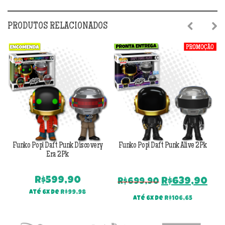
PRODUTOS RELACIONADOS
Previous
Next
Funko Pop! Daft Punk Discovery
Funko Pop! Daft Punk Alive 2Pk
Era 2Pk
R$
599,90
O
O
R$
639,90
R$
699,90
preço
pr
Até 6x de
R$
99,98
Até 6x de
R$
106,65
original
atu
era:
é: