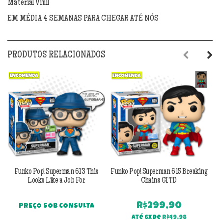
Material Vinil
000
quantidade
EM MÉDIA 4 SEMANAS PARA CHEGAR ATÉ NÓS
PRODUTOS RELACIONADOS
Previous
Next
Funko Pop! Superman 613 This
Funko Pop! Superman 615 Breaking
Looks Like a Job For
Chains GITD
R$
299,90
PREÇO SOB CONSULTA
Até 6x de
R$
49,98