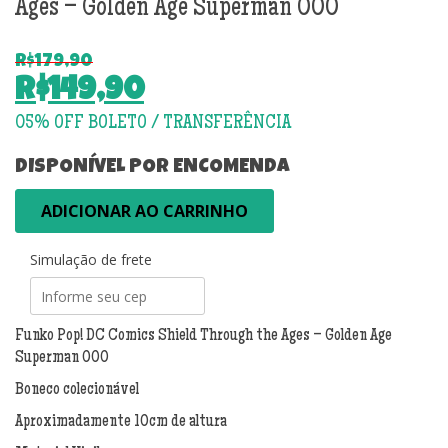
Ages – Golden Age Superman 000
R$
179,90
O
R$
149,90
preço
O
original
preço
era:
atual
DISPONÍVEL POR ENCOMENDA
R$179,90.
é:
Funko
ADICIONAR AO CARRINHO
R$149,90.
Pop!
DC
Simulação de frete
Comics
Shield
Through
the
Funko Pop! DC Comics Shield Through the Ages – Golden Age
Ages
Superman 000
-
Boneco colecionável
Golden
Age
Aproximadamente 10cm de altura
Superman