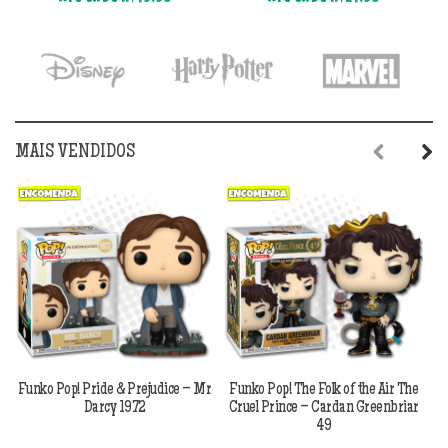
Até 6x de
R$
49,98
Até 6x de
R$
24,98
original
atual
original
atu
era:
é:
era:
é:
R$349,90.
R$299,90.
R$179,90.
R$1
MAIS VENDIDOS
Previous
Next
Funko Pop! Pride & Prejudice – Mr
Funko Pop! The Folk of the Air The
F
Darcy 1972
Cruel Prince – Cardan Greenbriar
49