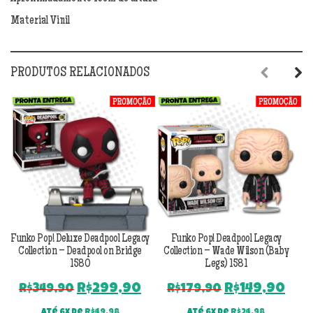
quantidade
Material Vinil
PRODUTOS RELACIONADOS
Previous
Next
Funko Pop! Deluxe Deadpool Legacy
Funko Pop! Deadpool Legacy
Collection – Deadpool on Bridge
Collection – Wade Wilson (Baby
1580
Legs) 1581
O
O
O
O
R$
299,90
R$
149,90
R$
349,90
R$
179,90
preço
preço
preço
pre