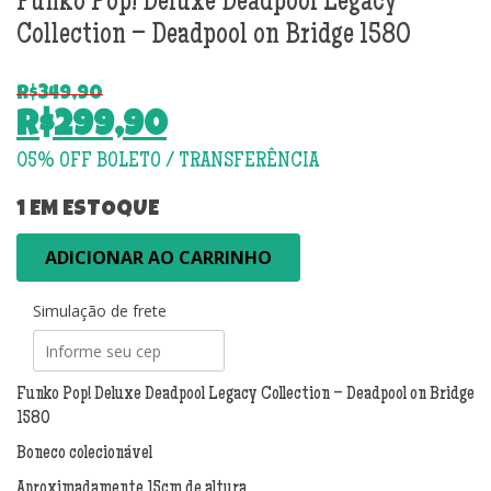
Funko Pop! Deluxe Deadpool Legacy
Collection – Deadpool on Bridge 1580
R$
349,90
O
R$
299,90
preço
O
original
preço
era:
atual
1 EM ESTOQUE
R$349,90.
é:
Funko
ADICIONAR AO CARRINHO
R$299,90.
Pop!
Deluxe
Simulação de frete
Deadpool
Legacy
Collection
-
Funko Pop! Deluxe Deadpool Legacy Collection – Deadpool on Bridge
Deadpool
1580
on
Boneco colecionável
Bridge
1580
Aproximadamente 15cm de altura