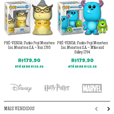
PRÉ-VENDA: Funko Pop! Monsters
PRÉ-VENDA: Funko Pop! Monsters
PR
Inc. Monstros S.A. – Roz 1793
Inc. Monstros S.A. – Mike and
Sulley 1794
R$
179,90
R$
179,90
Até 6x de
R$
29,98
Até 6x de
R$
29,98
MAIS VENDIDOS