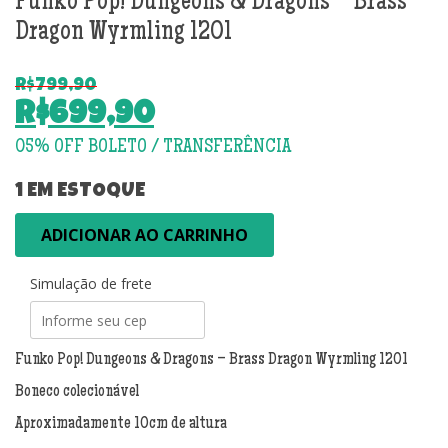
Funko Pop! Dungeons & Dragons – Brass
Dragon Wyrmling 1201
R$
799,90
O
R$
699,90
preço
O
original
preço
era:
atual
1 EM ESTOQUE
R$799,90.
é:
Funko
ADICIONAR AO CARRINHO
R$699,90.
Pop!
Dungeons
Simulação de frete
&
Dragons
-
Brass
Funko Pop! Dungeons & Dragons – Brass Dragon Wyrmling 1201
Dragon
Boneco colecionável
Wyrmling
1201
Aproximadamente 10cm de altura
quantidade