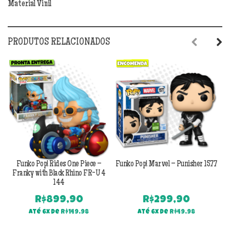
Material Vinil
PRODUTOS RELACIONADOS
Previous
Next
Funko Pop! Rides One Piece –
Funko Pop! Marvel – Punisher 1577
Fu
Franky with Black Rhino FR-U 4
144
R$
899,90
R$
299,90
Até 6x de
R$
149,98
Até 6x de
R$
49,98