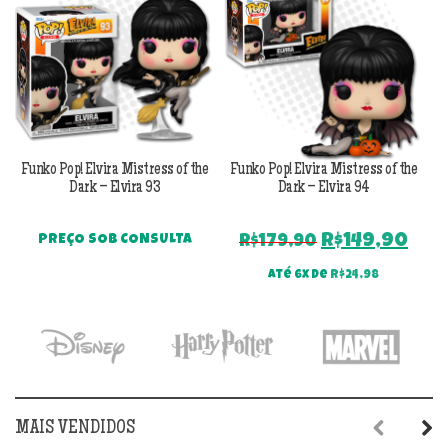
Funko Pop! Elvira Mistress of the
Funko Pop! Elvira Mistress of the
F
Dark – Elvira 93
Dark – Elvira 94
O
O
R$
149,90
PREÇO SOB CONSULTA
R$
179,90
preço
pre
Até 6x de
R$
24,98
original
atu
era:
é:
R$179,90.
R$1
MAIS VENDIDOS