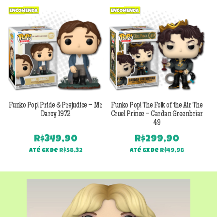
Previous
Next
Funko Pop! Pride & Prejudice – Mr
Funko Pop! The Folk of the Air The
F
Darcy 1972
Cruel Prince – Cardan Greenbriar
49
R$
349,90
R$
299,90
Até 6x de
R$
58,32
Até 6x de
R$
49,98