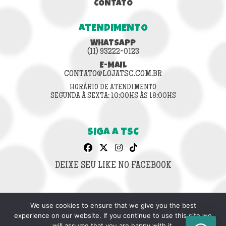
CONTATO
ATENDIMENTO
WHATSAPP
(11) 93222-0123
E-MAIL
CONTATO@LOJATSC.COM.BR
HORÁRIO DE ATENDIMENTO
SEGUNDA À SEXTA: 10:00HS ÀS 18:00HS
SIGA A TSC
DEIXE SEU LIKE NO FACEBOOK
We use cookies to ensure that we give you the best
CNPJ: 42.636.853/0001-64
experience on our website. If you continue to use this site we
© 2026 LOJA TSC.
will assume that you are happy with it.