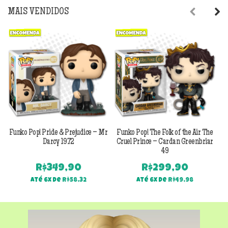
MAIS VENDIDOS
Previous
Next
Funko Pop! Pride & Prejudice – Mr
Funko Pop! The Folk of the Air The
F
Darcy 1972
Cruel Prince – Cardan Greenbriar
49
R$
349,90
R$
299,90
Até 6x de
R$
58,32
Até 6x de
R$
49,98