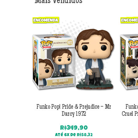
Mais Vendidos
Funko Pop! Pride & Prejudice – Mr
Funko
Darcy 1972
Cruel P
R$
349,90
Até 6x de
R$
58,32