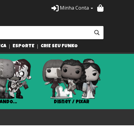
Minha Conta
ICA
ESPORTE
CRIE SEU FUNKO
ANDO...
Disney / Pixar
Har