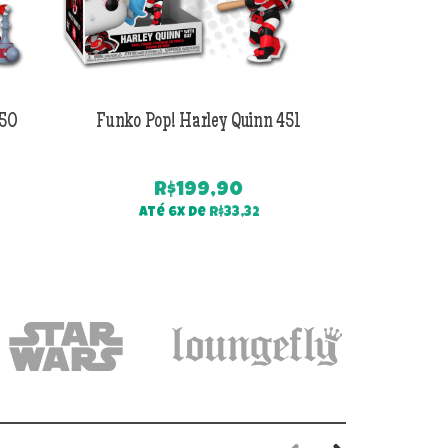
450
Funko Pop! Harley Quinn 451
Funko Po
R$
199,90
R$
169
Até 6x de
R$
33,32
Até