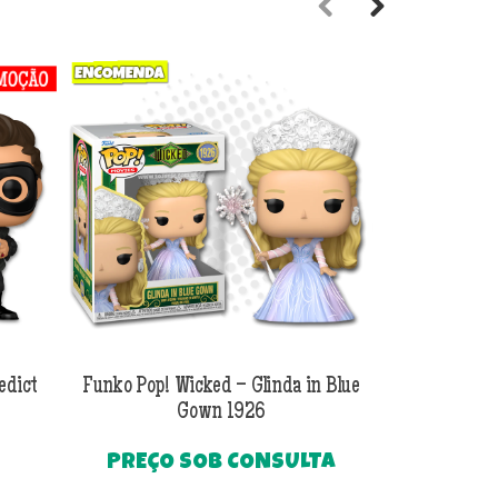
Previous
Next
edict
Funko Pop! Wicked – Glinda in Blue
Funko Pop! Wi
Gown 1926
Al
PREÇO SOB CONSULTA
O
R$
249
preço
Até