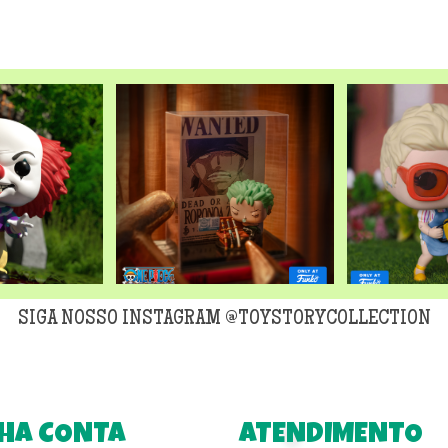
original
era:
R$299,90
SIGA NOSSO INSTAGRAM @TOYSTORYCOLLECTION
HA CONTA
ATENDIMENTO