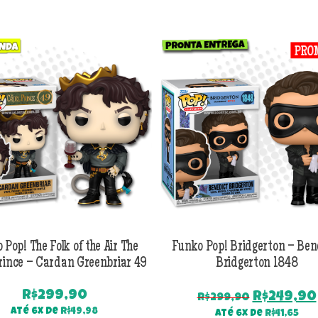
 Pop! The Folk of the Air The
Funko Pop! Bridgerton – Ben
rince – Cardan Greenbriar 49
Bridgerton 1848
R$
299,90
O
R$
249,90
R$
299,90
preço
Até 6x de
R$
49,98
Até 6x de
R$
41,65