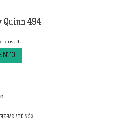
y Quinn 494
b consulta
MENTO
ra
CHEGAR ATÉ NÓS