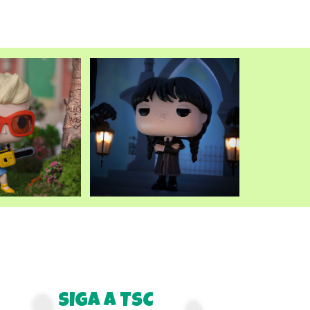
atual
é:
.
R$249,90.
SIGA A TSC