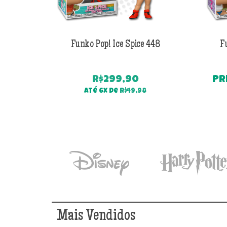
Funko Pop! Ice Spice 448
F
R$
299,90
PR
Até 6x de
R$
49,98
Mais Vendidos