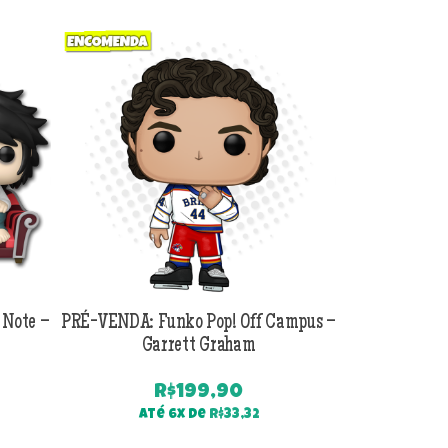
Previous
Next
 Note –
PRÉ-VENDA: Funko Pop! Off Campus –
PRÉ-VENDA:
Garrett Graham
Jackson B
R$
199,90
Até 6x de
R$
33,32
Até