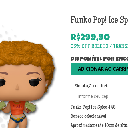
Funko Pop! Ice S
R$
299,90
DISPONÍVEL POR EN
Funko
ADICIONAR AO CARR
Pop!
Ice
Spice
Simulação de frete
448
quantidade
Funko Pop! Ice Spice 448
Boneco colecionável
Aproximadamente 10cm de altu