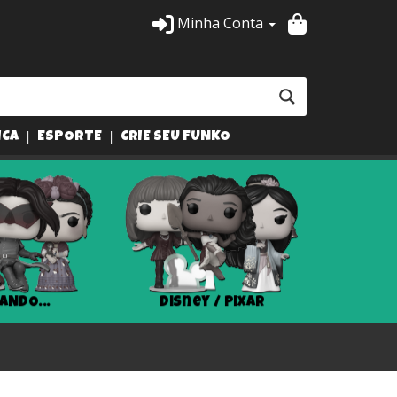
Minha Conta
ICA
ESPORTE
CRIE SEU FUNKO
ANDO...
Disney / Pixar
Har