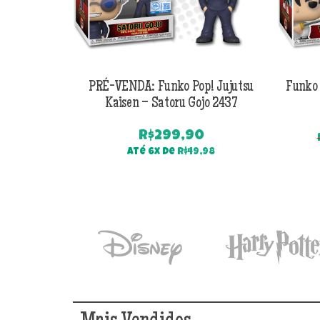
PRÉ-VENDA: Funko Pop! Jujutsu
Funko 
Kaisen – Satoru Gojo 2437
R$
299,90
Até 6x de
R$
49,98