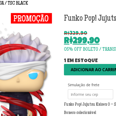
GA
TSC BLACK
Funko Pop! Jujut
R$
329,90
O
R$
299,90
preço
O
original
preço
era:
atual
1 EM ESTOQUE
R$329,90.
Funko
é:
ADICIONAR AO CARR
Pop!
R$299,90.
Jujutsu
Kaisen
Simulação de frete
0
-
Satoru
Funko Pop! Jujutsu Kaisen 0 – 
Gojo
2323
Boneco colecionável