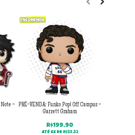
Previous
Next
 Note –
PRÉ-VENDA: Funko Pop! Off Campus –
PRÉ-VENDA:
Garrett Graham
Jackson B
R$
199,90
Até 6x de
R$
33,32
Até