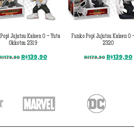
Pop! Jujutsu Kaisen 0 – Yuta
Funko Pop! Jujutsu Kaisen 0 
Okkotsu 2319
2320
O
O
O
R$
139,90
R$
139,90
R$
179,90
R$
179,90
preço
preço
preço
original
atual
original
era:
é:
era:
R$179,90.
R$139,90.
R$179,90