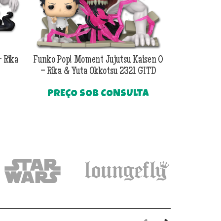
– Rika
Funko Pop! Moment Jujutsu Kaisen 0
Funko Pop! Ju
– Rika & Yuta Okkotsu 2321 GITD
PREÇO SOB CONSULTA
O
R$
329
preço
Até
atual
é:
.
R$139,90.