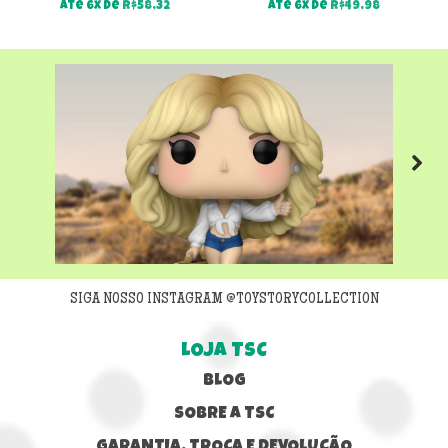
Até 6x de
R$
58,32
Até 6x de
R$
49,98
Next
SIGA NOSSO INSTAGRAM @TOYSTORYCOLLECTION
LOJA TSC
BLOG
SOBRE A TSC
GARANTIA, TROCA E DEVOLUÇÃO