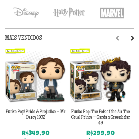
MAIS VENDIDOS
Previous
Next
Funko Pop! Pride & Prejudice – Mr
Funko Pop! The Folk of the Air The
F
Darcy 1972
Cruel Prince – Cardan Greenbriar
49
R$
349,90
R$
299,90