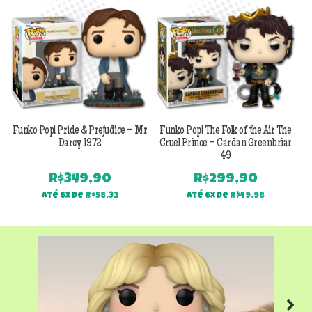
Funko Pop! Pride & Prejudice – Mr
Funko Pop! The Folk of the Air The
F
Darcy 1972
Cruel Prince – Cardan Greenbriar
49
R$
349,90
R$
299,90
Até 6x de
R$
58,32
Até 6x de
R$
49,98