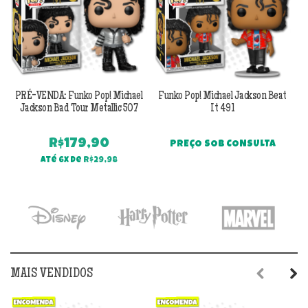
PRÉ-VENDA: Funko Pop! Michael
Funko Pop! Michael Jackson Beat
F
Jackson Bad Tour Metallic 507
It 491
R$
179,90
PREÇO SOB CONSULTA
Até 6x de
R$
29,98
MAIS VENDIDOS
Previous
Next