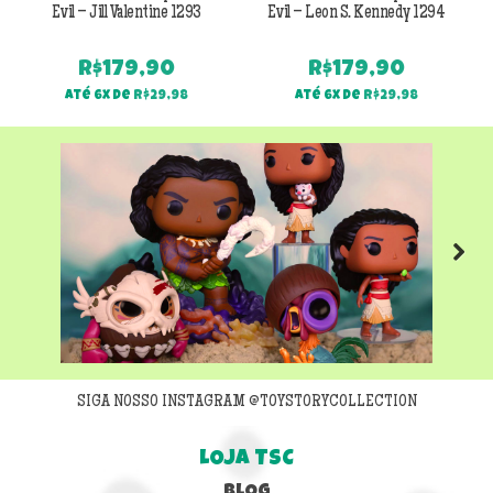
Evil – Jill Valentine 1293
Evil – Leon S. Kennedy 1294
R$
179,90
R$
179,90
Até 6x de
R$
29,98
Até 6x de
R$
29,98
Next
SIGA NOSSO INSTAGRAM @TOYSTORYCOLLECTION
LOJA TSC
BLOG