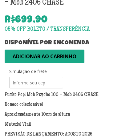
– Mob 2406 CHASE
R$
699,90
DISPONÍVEL POR ENCOMENDA
PRÉ-
ADICIONAR AO CARRINHO
VENDA:
Funko
Simulação de frete
Pop!
Mob
Psycho
100
Funko Pop! Mob Psycho 100 – Mob 2406 CHASE
-
Boneco colecionável
Mob
2406
Aproximadamente 10cm de altura
CHASE
Material Vinil
quantidade
PREVISÃO DE LANÇAMENTO: AGOSTO 2026