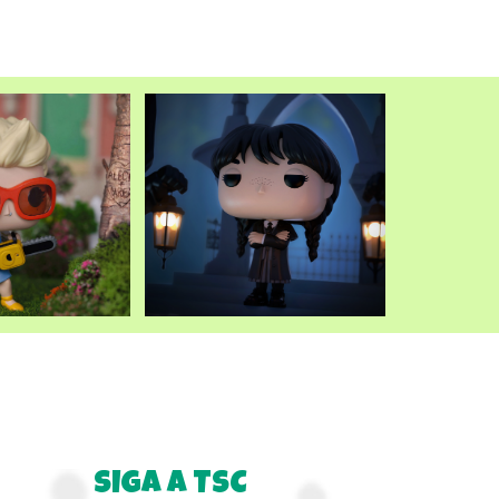
atual
é:
.
R$249,90.
SIGA A TSC