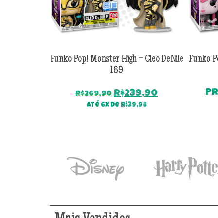
Funko Pop! Monster High – Cleo DeNile
Funko P
169
PR
O
O
R$
239,90
R$
269,90
preço
preço
Até 6x de
R$
39,98
original
atual
era:
é:
R$269,90.
R$239,90.