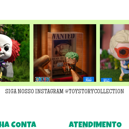
original
era:
R$299,90
SIGA NOSSO INSTAGRAM @TOYSTORYCOLLECTION
HA CONTA
ATENDIMENTO