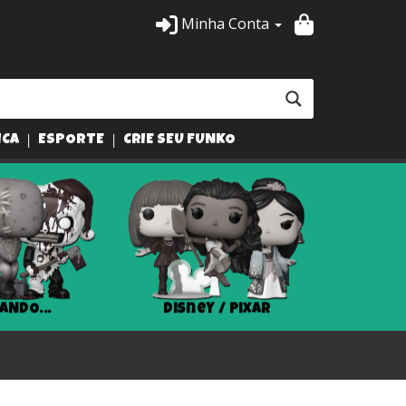
Minha Conta
ICA
ESPORTE
CRIE SEU FUNKO
ANDO...
Disney / Pixar
Har