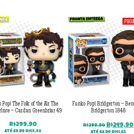
 Pop! The Folk of the Air The
Funko Pop! Bridgerton – Ben
rince – Cardan Greenbriar 49
Bridgerton 1848
R$
299,90
O
R$
249,90
R$
299,90
preço
Até 6x de
R$
49,98
Até 6x de
R$
41,65