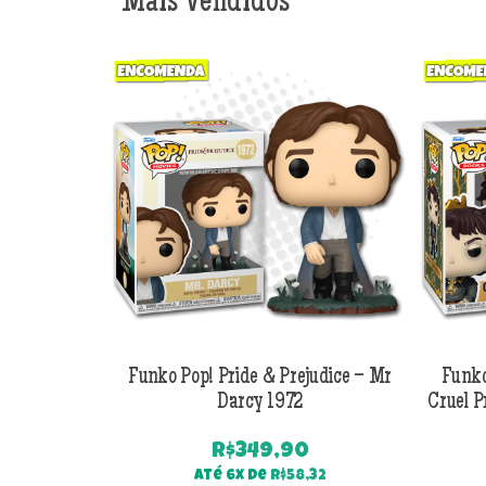
Mais Vendidos
Funko Pop! Pride & Prejudice – Mr
Funko
Darcy 1972
Cruel P
R$
349,90
Até 6x de
R$
58,32