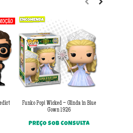
Previous
Next
edict
Funko Pop! Wicked – Glinda in Blue
Funko Pop! Wi
Gown 1926
Al
PREÇO SOB CONSULTA
O
R$
249
preço
Até