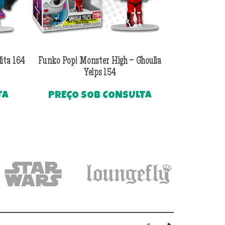
ita 164
Funko Pop! Monster High – Ghoulia
Funko Pop!
Yelps 154
B
TA
PREÇO SOB CONSULTA
PREÇO