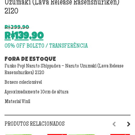
Uzumaki (Lava Release Rasenshuriken)
2120
R$
299,90
O
R$
139,90
preço
O
original
preço
era:
atual
FORA DE ESTOQUE
R$299,90.
Funko Pop! Naruto Shippuden – Naruto Uzumaki (Lava Release
é:
Rasenshuriken) 2120
R$139,90.
Boneco colecionável
Aproximadamente 10cm de altura
Material Vinil
PRODUTOS RELACIONADOS