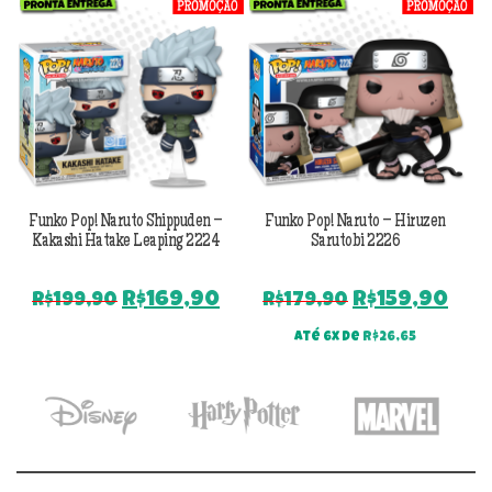
Previous
Next
Funko Pop! Naruto Shippuden –
Funko Pop! Naruto – Hiruzen
Kakashi Hatake Leaping 2224
Sarutobi 2226
O
O
O
O
R$
169,90
R$
159,90
R$
199,90
R$
179,90
preço
preço
preço
pre
Até 6x de
R$
26,65
original
atual
original
atu
era:
é:
era:
é:
R$199,90.
R$169,90.
R$179,90.
R$1