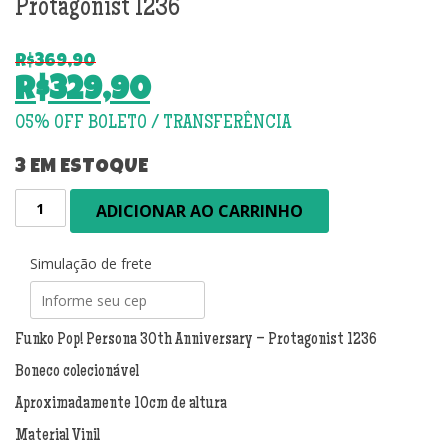
Protagonist 1236
R$
369,90
O
R$
329,90
preço
O
original
preço
era:
atual
3 EM ESTOQUE
R$369,90.
é:
Funko
ADICIONAR AO CARRINHO
R$329,90.
Pop!
Persona
30th
Simulação de frete
Anniversary
-
Protagonist
Funko Pop! Persona 30th Anniversary – Protagonist 1236
1236
Boneco colecionável
quantidade
Aproximadamente 10cm de altura
Material Vinil