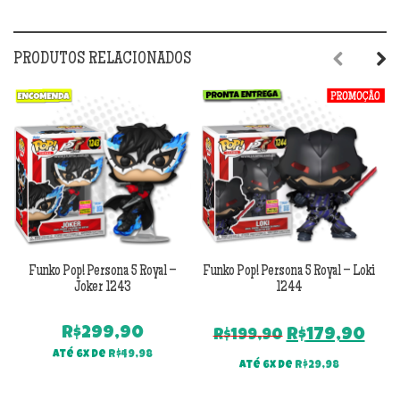
PRODUTOS RELACIONADOS
Previous
Next
Funko Pop! Persona 5 Royal –
Funko Pop! Persona 5 Royal – Loki
Joker 1243
1244
A
R$
299,90
O
O
R$
179,90
R$
199,90
preço
pre
Até 6x de
R$
49,98
Até 6x de
R$
29,98
original
atu
era:
é: