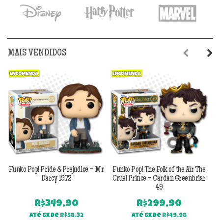
R$199,90.
R$1
MAIS VENDIDOS
Previous
Next
Funko Pop! Pride & Prejudice – Mr
Funko Pop! The Folk of the Air The
F
Darcy 1972
Cruel Prince – Cardan Greenbriar
49
R$
349,90
R$
299,90
Até 6x de
R$
58,32
Até 6x de
R$
49,98