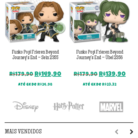
Funko Pop! Frieren Beyond
Funko Pop! Frieren Beyond
Journey’s End – Sein 2355
Journey’s End – Übel 2356
O
O
O
O
R$
149,90
R$
139,90
R$
179,90
R$
179,90
preço
preço
preço
pre
Até 6x de
R$
24,98
Até 6x de
R$
23,32
original
atual
original
atu
era:
é:
era:
é:
R$179,90.
R$149,90.
R$179,90.
R$1
MAIS VENDIDOS