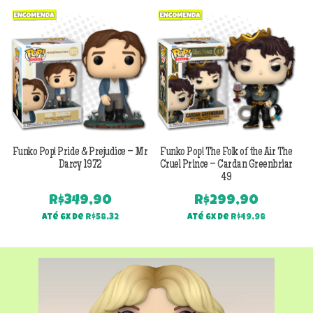
Previous
Next
Funko Pop! Pride & Prejudice – Mr
Funko Pop! The Folk of the Air The
F
Darcy 1972
Cruel Prince – Cardan Greenbriar
49
R$
349,90
R$
299,90
Até 6x de
R$
58,32
Até 6x de
R$
49,98